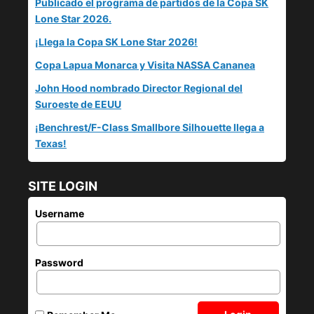
Publicado el programa de partidos de la Copa SK
Lone Star 2026.
¡Llega la Copa SK Lone Star 2026!
Copa Lapua Monarca y Visita NASSA Cananea
John Hood nombrado Director Regional del
Suroeste de EEUU
¡Benchrest/F-Class Smallbore Silhouette llega a
Texas!
SITE LOGIN
Username
Password