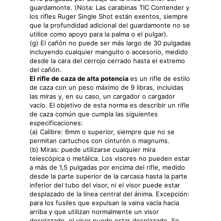
guardamonte. (Nota: Las carabinas TIC Contender y
los rifles Ruger Single Shot están exentos, siempre
que la profundidad adicional del guardamonte no se
utilice como apoyo para la palma o el pulgar).
(g) El cañón no puede ser más largo de 30 pulgadas
incluyendo cualquier manguito o accesorio, medido
desde la cara del cerrojo cerrado hasta el extremo
del cañón.
El rifle de caza de alta potencia
es un rifle de estilo
de caza con un peso máximo de 9 libras, incluidas
las miras y, en su caso, un cargador o cargador
vacío. El objetivo de esta norma es describir un rifle
de caza común que cumpla las siguientes
especificaciones:
(a) Calibre: 6mm o superior, siempre que no se
permitan cartuchos con cinturón o magnums.
(b) Miras: puede utilizarse cualquier mira
telescópica o metálica. Los visores no pueden estar
a más de 1,5 pulgadas por encima del rifle, medido
desde la parte superior de la carcasa hasta la parte
inferior del tubo del visor, ni el visor puede estar
desplazado de la línea central del ánima. Excepción:
para los fusiles que expulsan la vaina vacía hacia
arriba y que utilizan normalmente un visor
desplazado, el visor puede estar desplazado. Se