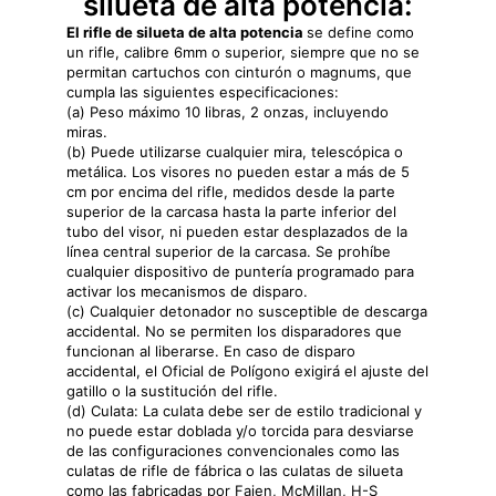
silueta de alta potencia:
El rifle de silueta de alta potencia
se define como
un rifle, calibre 6mm o superior, siempre que no se
permitan cartuchos con cinturón o magnums, que
cumpla las siguientes especificaciones:
(a) Peso máximo 10 libras, 2 onzas, incluyendo
miras.
(b) Puede utilizarse cualquier mira, telescópica o
metálica. Los visores no pueden estar a más de 5
cm por encima del rifle, medidos desde la parte
superior de la carcasa hasta la parte inferior del
tubo del visor, ni pueden estar desplazados de la
línea central superior de la carcasa. Se prohíbe
cualquier dispositivo de puntería programado para
activar los mecanismos de disparo.
(c) Cualquier detonador no susceptible de descarga
accidental. No se permiten los disparadores que
funcionan al liberarse. En caso de disparo
accidental, el Oficial de Polígono exigirá el ajuste del
gatillo o la sustitución del rifle.
(d) Culata: La culata debe ser de estilo tradicional y
no puede estar doblada y/o torcida para desviarse
de las configuraciones convencionales como las
culatas de rifle de fábrica o las culatas de silueta
como las fabricadas por Fajen, McMillan, H-S