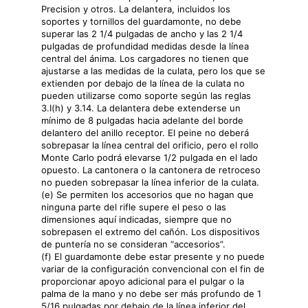
Precision y otros. La delantera, incluidos los
soportes y tornillos del guardamonte, no debe
superar las 2 1/4 pulgadas de ancho y las 2 1/4
pulgadas de profundidad medidas desde la línea
central del ánima. Los cargadores no tienen que
ajustarse a las medidas de la culata, pero los que se
extienden por debajo de la línea de la culata no
pueden utilizarse como soporte según las reglas
3.I(h) y 3.14. La delantera debe extenderse un
mínimo de 8 pulgadas hacia adelante del borde
delantero del anillo receptor. El peine no deberá
sobrepasar la línea central del orificio, pero el rollo
Monte Carlo podrá elevarse 1/2 pulgada en el lado
opuesto. La cantonera o la cantonera de retroceso
no pueden sobrepasar la línea inferior de la culata.
(e) Se permiten los accesorios que no hagan que
ninguna parte del rifle supere el peso o las
dimensiones aquí indicadas, siempre que no
sobrepasen el extremo del cañón. Los dispositivos
de puntería no se consideran “accesorios”.
(f) El guardamonte debe estar presente y no puede
variar de la configuración convencional con el fin de
proporcionar apoyo adicional para el pulgar o la
palma de la mano y no debe ser más profundo de 1
5/16 pulgadas por debajo de la línea inferior del