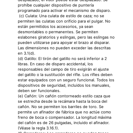
prohíbe cualquier dispositivo de puntería
programado para activar el mecanismo de disparo.
(c) Culata: Una culata de estilo de caza; no se
permiten las culatas con orificio para el pulgar. No
están permitidos los accesorios, ya sean
desmontables o permanentes. Se permiten
eslabones giratorios y eslingas, pero las eslingas no
pueden utilizarse para apoyar el brazo al disparar.
Las dimensiones no pueden exceder las descritas
en 3.1(d).
(d) Gatillo: El tirón del gatillo no será inferior a 2
libras. En caso de disparo accidental, los
responsables del campo de tiro exigirán el ajuste
del gatillo o la sustitución del rifle. Los rifles deben
estar equipados con un seguro funcional. Todos los
dispositivos de seguridad, incluidos los manuales,
deben ser funcionales.
(e) Cañón: Un cañón contorneado estilo caza que
se estrecha desde la recámara hasta la boca del
cañón. No se permiten los barriles de toro. Se
permite un afinador de fábrica que no actúe como
freno de boca o compensador. La longitud máxima
del cañón es de 26 pulgadas, incluido el afinador.
(Véase la regla 3.16.1).