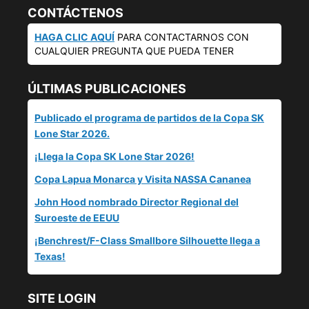
CONTÁCTENOS
HAGA CLIC AQUÍ
PARA CONTACTARNOS CON
CUALQUIER PREGUNTA QUE PUEDA TENER
ÚLTIMAS PUBLICACIONES
Publicado el programa de partidos de la Copa SK
Lone Star 2026.
¡Llega la Copa SK Lone Star 2026!
Copa Lapua Monarca y Visita NASSA Cananea
John Hood nombrado Director Regional del
Suroeste de EEUU
¡Benchrest/F-Class Smallbore Silhouette llega a
Texas!
SITE LOGIN