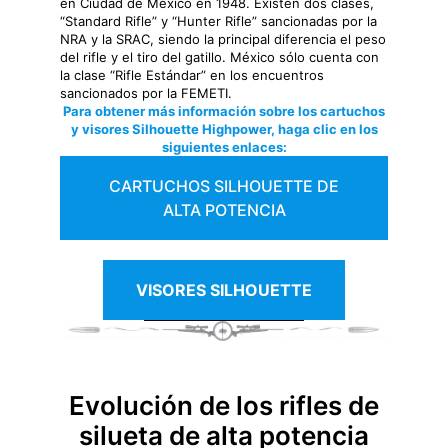
en Ciudad de México en 1948. Existen dos clases,
“Standard Rifle” y “Hunter Rifle” sancionadas por la
NRA y la SRAC, siendo la principal diferencia el peso
del rifle y el tiro del gatillo. México sólo cuenta con
la clase “Rifle Estándar” en los encuentros
sancionados por la FEMETI.
Para obtener más información sobre los cartuchos
y visores Silhouette Highpower, haga clic en los
siguientes enlaces:
CARTUCHOS SILHOUETTE DE
ALTA POTENCIA
VISORES SILHOUETTE
Evolución de los rifles de
silueta de alta potencia