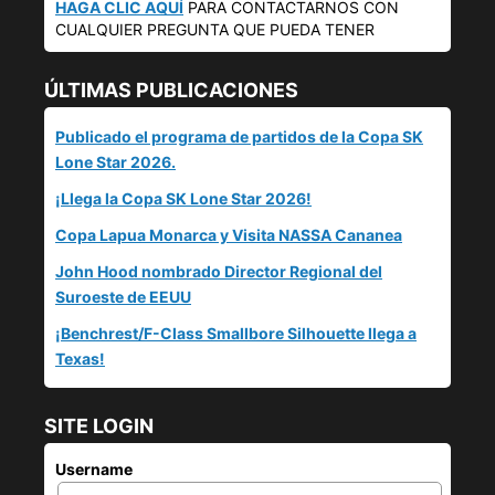
HAGA CLIC AQUÍ
PARA CONTACTARNOS CON
CUALQUIER PREGUNTA QUE PUEDA TENER
ÚLTIMAS PUBLICACIONES
Publicado el programa de partidos de la Copa SK
Lone Star 2026.
¡Llega la Copa SK Lone Star 2026!
Copa Lapua Monarca y Visita NASSA Cananea
John Hood nombrado Director Regional del
Suroeste de EEUU
¡Benchrest/F-Class Smallbore Silhouette llega a
Texas!
SITE LOGIN
Username