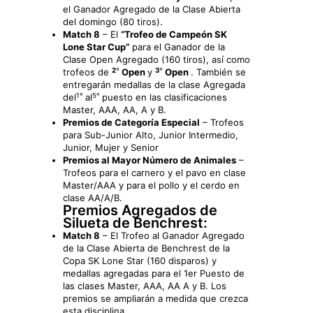
el Ganador Agregado de la Clase Abierta
del domingo (80 tiros).
Match 8
– El
“Trofeo de Campeón SK
Lone Star Cup”
para el Ganador de la
Clase Open Agregado (160 tiros), así como
2º
3º
trofeos de
Open
y
Open
. También se
entregarán medallas de la clase Agregada
1º
5º
del
al
puesto en las clasificaciones
Master, AAA, AA, A y B.
Premios de Categoría Especial
– Trofeos
para Sub-Junior Alto, Junior Intermedio,
Junior, Mujer y Senior
Premios al Mayor Número de Animales
–
Trofeos para el carnero y el pavo en clase
Master/AAA y para el pollo y el cerdo en
clase AA/A/B.
Premios Agregados de
Silueta de Benchrest:
Match 8
– El Trofeo al Ganador Agregado
de la Clase Abierta de Benchrest de la
Copa SK Lone Star (160 disparos) y
medallas agregadas para el 1er Puesto de
las clases Master, AAA, AA A y B. Los
premios se ampliarán a medida que crezca
esta disciplina.