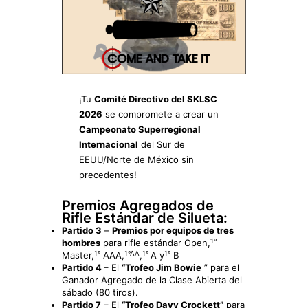
¡Tu
Comité Directivo del SKLSC
2026
se compromete a crear un
Campeonato Superregional
Internacional
del Sur de
EEUU/Norte de México sin
precedentes!
Premios Agregados de
Rifle Estándar de Silueta:
Partido 3
–
Premios por equipos de tres
1º
hombres
para rifle estándar Open,
1º
1ºAA
1º
1º
Master,
AAA,
,
A y
B
Partido 4
–
El
“Trofeo Jim Bowie
” para el
Ganador Agregado de la Clase Abierta del
sábado (80 tiros
).
Partido 7
– El
“Trofeo Davy Crockett”
para