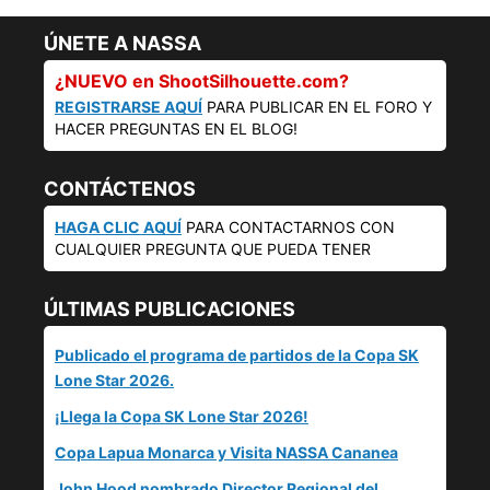
ÚNETE A NASSA
¿NUEVO en ShootSilhouette.com?
REGISTRARSE AQUÍ
PARA PUBLICAR EN EL FORO Y
HACER PREGUNTAS EN EL BLOG!
CONTÁCTENOS
HAGA CLIC AQUÍ
PARA CONTACTARNOS CON
CUALQUIER PREGUNTA QUE PUEDA TENER
ÚLTIMAS PUBLICACIONES
Publicado el programa de partidos de la Copa SK
Lone Star 2026.
¡Llega la Copa SK Lone Star 2026!
Copa Lapua Monarca y Visita NASSA Cananea
John Hood nombrado Director Regional del