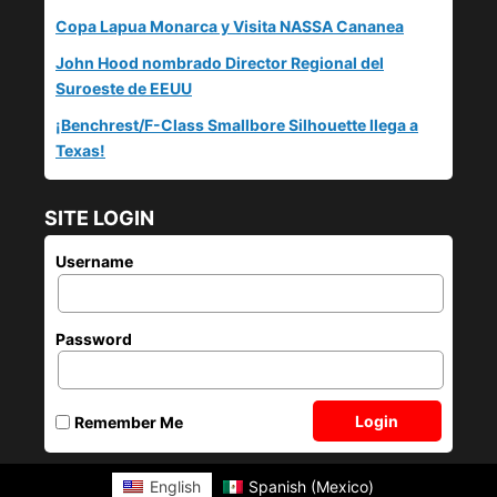
Copa Lapua Monarca y Visita NASSA Cananea
John Hood nombrado Director Regional del
Suroeste de EEUU
¡Benchrest/F-Class Smallbore Silhouette llega a
Texas!
SITE LOGIN
Username
Password
Login
Remember Me
English
Spanish (Mexico)