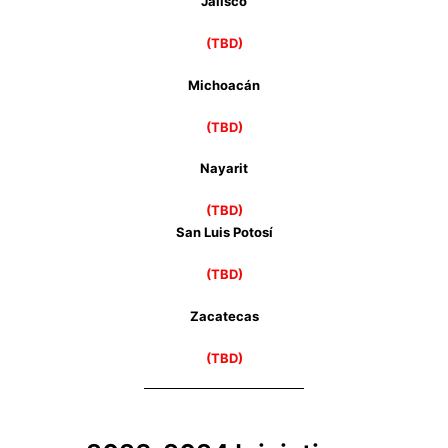
Jalisco
(TBD)
Michoacán
(TBD)
Nayarit
(TBD)
San Luis Potosí
(TBD)
Zacatecas
(TBD)