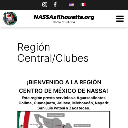
Skip
to
NASSAsilhouette.org
Home of NASSA
content
Región
Central/Clubes
¡BIENVENIDO A LA REGIÓN
CENTRO DE MÉXICO DE NASSA!
Esta región presta servicios a Aguascalientes,
Colima, Guanajuato, Jalisco, Michoacán, Nayarit,
San Luis Potosí y Zacatecas.