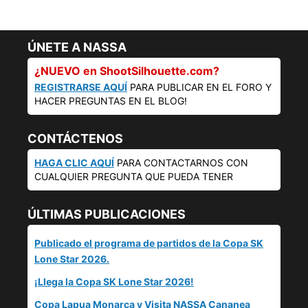
ÚNETE A NASSA
¿NUEVO en ShootSilhouette.com?
REGISTRARSE AQUÍ
PARA PUBLICAR EN EL FORO Y
HACER PREGUNTAS EN EL BLOG!
CONTÁCTENOS
HAGA CLIC AQUÍ
PARA CONTACTARNOS CON
CUALQUIER PREGUNTA QUE PUEDA TENER
ÚLTIMAS PUBLICACIONES
Publicado el programa de partidos de la Copa SK
Lone Star 2026.
¡Llega la Copa SK Lone Star 2026!
Copa Lapua Monarca y Visita NASSA Cananea