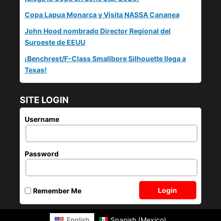
Copa Lapua Monarca y Visita NASSA Cananea
John Hood nombrado Director Regional del
Suroeste de EEUU
¡Benchrest/F-Class Smallbore Silhouette llega a
Texas!
SITE LOGIN
Username
Password
Login
Remember Me
English
Spanish (Mexico)