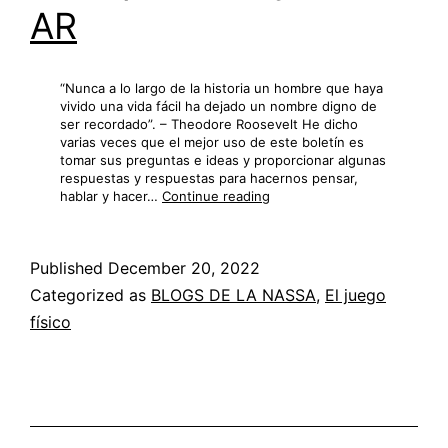
AR
“Nunca a lo largo de la historia un hombre que haya
vivido una vida fácil ha dejado un nombre digno de
ser recordado”. – Theodore Roosevelt He dicho
varias veces que el mejor uso de este boletín es
tomar sus preguntas e ideas y proporcionar algunas
respuestas y respuestas para hacernos pensar,
Preparación,
hablar y hacer…
Continue reading
alimentación,
ajuste
de
Published
December 20, 2022
la
posición
Categorized as
BLOGS DE LA NASSA
,
El juego
y
físico
silueta
AR