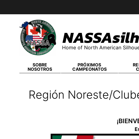
Skip
to
content
NASSAsilh
Home of North American Silhoue
SOBRE
PRÓXIMOS
RE
NOSOTROS
CAMPEONATOS
Región Noreste/Club
¡BIENV
E