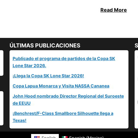
Read More
ÚLTIMAS PUBLICACIONES
S
Publicado el programa de partidos de la Copa SK
Lone Star 2026.
¡Llega la Copa SK Lone Star 2026!
Copa Lapua Monarca y Visita NASSA Cananea
John Hood nombrado Director Regional del Suroeste
de EEUU
¡Benchrest/F-Class Smallbore Silhouette llega a
Texas!
English
Spanish (Mexico)