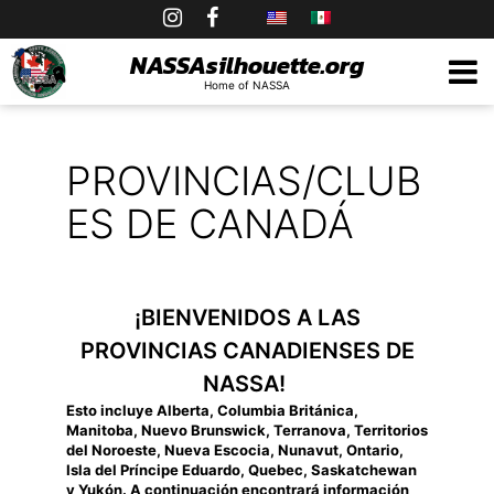
Skip
to
NASSAsilhouette.org
Home of NASSA
content
PROVINCIAS/CLUB
ES DE CANADÁ
¡BIENVENIDOS A LAS
PROVINCIAS CANADIENSES DE
NASSA!
Esto incluye Alberta, Columbia Británica,
Manitoba, Nuevo Brunswick, Terranova, Territorios
del Noroeste, Nueva Escocia, Nunavut, Ontario,
Isla del Príncipe Eduardo, Quebec, Saskatchewan
y Yukón. A continuación encontrará información