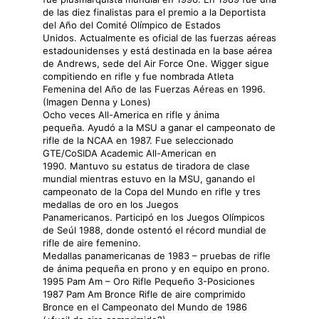
de las diez finalistas para el premio a la Deportista
del Año del Comité Olímpico de Estados
Unidos. Actualmente es oficial de las fuerzas aéreas
estadounidenses y está destinada en la base aérea
de Andrews, sede del Air Force One. Wigger sigue
compitiendo en rifle y fue nombrada Atleta
Femenina del Año de las Fuerzas Aéreas en 1996.
(Imagen Denna y Lones)
Ocho veces All-America en rifle y ánima
pequeña. Ayudó a la MSU a ganar el campeonato de
rifle de la NCAA en 1987. Fue seleccionado
GTE/CoSIDA Academic All-American en
1990. Mantuvo su estatus de tiradora de clase
mundial mientras estuvo en la MSU, ganando el
campeonato de la Copa del Mundo en rifle y tres
medallas de oro en los Juegos
Panamericanos. Participó en los Juegos Olímpicos
de Seúl 1988, donde ostentó el récord mundial de
rifle de aire femenino.
Medallas panamericanas de 1983 – pruebas de rifle
de ánima pequeña en prono y en equipo en prono.
1995 Pam Am – Oro Rifle Pequeño 3-Posiciones
1987 Pam Am Bronce Rifle de aire comprimido
Bronce en el Campeonato del Mundo de 1986