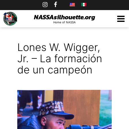
Skip
to
NASSAsilhouette.org
Home of NASSA
content
Lones W. Wigger,
Jr. – La formación
de un campeón