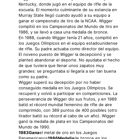
Kentucky, donde jugó en el equipo de rifle de la
escuela. El momento culminante de su estancia en
Murray State llegó cuando ayudó a su equipo a
ganar el campeonato de tiro de la NCAA. Wigger
compitió en los Campeonatos del Mundo de tiro en
1986, y se llevó a casa una medalla de bronce.
En 1988, cuando Wigger tenía 21 años, compitió en
los Juegos Olímpicos en el equipo estadounidense
de rifle. Su padre actuaba como director del equipo.
El noveno puesto de Wigger la decepcionó y se
planteó abandonar el deporte. No ayudaba el hecho
de que tuviera que llenar unos zapatos muy
grandes: se preguntaba si llegaría a ser tan buena
como su padre.
Wigger superó su decepción por no haber
conseguido medalla en los Juegos Olímpicos. Se
recuperó y volvió a participar en competiciones. La
perseverancia de Wigger dio sus frutos, y en 1989
batió el récord mundial femenino de rifle de aire
comprimido, con 389 puntos de 400 posibles (otro
tirador batió su récord al cabo de un año). Wigger
ganó la medalla de plata en los Campeonatos del
Mundo de 1990.
1983Gana
el metal de oro en los Juegos
Panamericanos
1986Medalla
de bronce en los