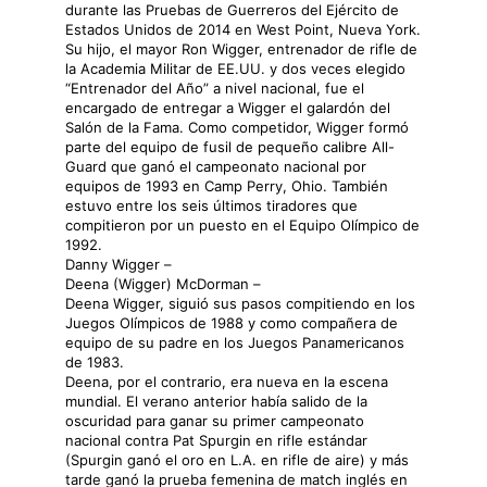
durante las Pruebas de Guerreros del Ejército de
Estados Unidos de 2014 en West Point, Nueva York.
Su hijo, el mayor Ron Wigger, entrenador de rifle de
la Academia Militar de EE.UU. y dos veces elegido
“Entrenador del Año” a nivel nacional, fue el
encargado de entregar a Wigger el galardón del
Salón de la Fama. Como competidor, Wigger formó
parte del equipo de fusil de pequeño calibre All-
Guard que ganó el campeonato nacional por
equipos de 1993 en Camp Perry, Ohio. También
estuvo entre los seis últimos tiradores que
compitieron por un puesto en el Equipo Olímpico de
1992.
Danny Wigger –
Deena (Wigger) McDorman –
Deena Wigger, siguió sus pasos compitiendo en los
Juegos Olímpicos de 1988 y como compañera de
equipo de su padre en los Juegos Panamericanos
de 1983.
Deena, por el contrario, era nueva en la escena
mundial. El verano anterior había salido de la
oscuridad para ganar su primer campeonato
nacional contra Pat Spurgin en rifle estándar
(Spurgin ganó el oro en L.A. en rifle de aire) y más
tarde ganó la prueba femenina de match inglés en