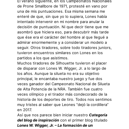
El verano siguiente, en los Campeonatos Nacionales
de Prone Smallbore de 1971, protesté en vano por
una de mis puntuaciones. Esa misma semana me
enteré de que, sin que yo lo supiera, Lones había
intentado intervenir en mi nombre para anular la
decisión de puntuación. Ni que decir tiene que me
asombró que hiciera eso, para descubrir más tarde
que ése era el carácter del hombre al que llegué a
admirar enormemente y a considerar un modelo a
seguir. Otros tiradores, sobre todo tiradores juniors,
tuvieron encuentros similares con Lones en los
partidos a los que asistimos.
Muchos tiradores de Silhouette tuvieron el placer
de disparar con Lones W. Wigger, Jr. a lo largo de
los años. Aunque la silueta no era su objetivo
principal, le encantaba nuestro juego y fue dos
veces ganador del Campeonato Nacional de Silueta
de Alta Potencia de la NRA. También fue cuatro
veces olímpico y el tirador más condecorado de la
historia de los deportes de tiro. Todos nos sentimos
muy tristes al saber que Leones “dejó la cordillera”
en 2017.
Así que nos parece bien iniciar nuestro
Categoría
del blog de inspiración
con el primer blog titulado
Lones W. Wigger, Jr. – La formación de un