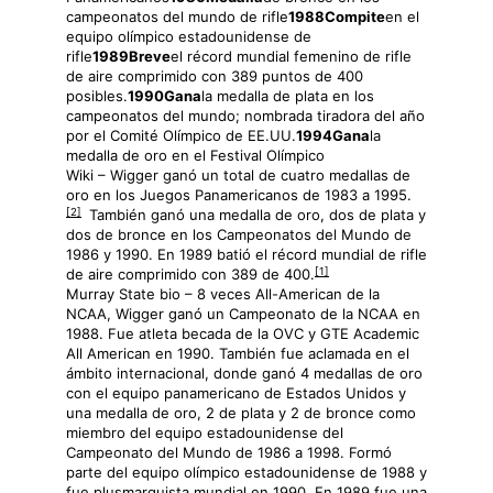
campeonatos del mundo de rifle
1988Compite
en el
equipo olímpico estadounidense de
rifle
1989Breve
el récord mundial femenino de rifle
de aire comprimido con 389 puntos de 400
posibles.
1990Gana
la medalla de plata en los
campeonatos del mundo; nombrada tiradora del año
por el Comité Olímpico de EE.UU.
1994Gana
la
medalla de oro en el Festival Olímpico
Wiki – Wigger ganó un total de cuatro medallas de
oro en los Juegos Panamericanos de 1983 a 1995.
[2]
También ganó una medalla de oro, dos de plata y
dos de bronce en los Campeonatos del Mundo de
1986 y 1990. En 1989 batió el récord mundial de rifle
[1]
de aire comprimido con 389 de 400.
Murray State bio – 8 veces All-American de la
NCAA, Wigger ganó un Campeonato de la NCAA en
1988. Fue atleta becada de la OVC y GTE Academic
All American en 1990. También fue aclamada en el
ámbito internacional, donde ganó 4 medallas de oro
con el equipo panamericano de Estados Unidos y
una medalla de oro, 2 de plata y 2 de bronce como
miembro del equipo estadounidense del
Campeonato del Mundo de 1986 a 1998. Formó
parte del equipo olímpico estadounidense de 1988 y
fue plusmarquista mundial en 1990. En 1989 fue una