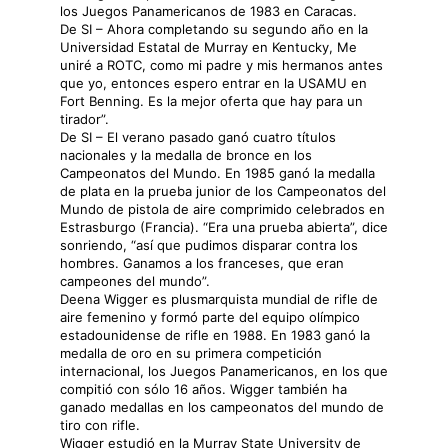
los Juegos Panamericanos de 1983 en Caracas.
De SI – Ahora completando su segundo año en la
Universidad Estatal de Murray en Kentucky, Me
uniré a ROTC, como mi padre y mis hermanos antes
que yo, entonces espero entrar en la USAMU en
Fort Benning. Es la mejor oferta que hay para un
tirador”.
De SI – El verano pasado ganó cuatro títulos
nacionales y la medalla de bronce en los
Campeonatos del Mundo. En 1985 ganó la medalla
de plata en la prueba junior de los Campeonatos del
Mundo de pistola de aire comprimido celebrados en
Estrasburgo (Francia). “Era una prueba abierta”, dice
sonriendo, “así que pudimos disparar contra los
hombres. Ganamos a los franceses, que eran
campeones del mundo”.
Deena Wigger es plusmarquista mundial de rifle de
aire femenino y formó parte del equipo olímpico
estadounidense de rifle en 1988. En 1983 ganó la
medalla de oro en su primera competición
internacional, los Juegos Panamericanos, en los que
compitió con sólo 16 años. Wigger también ha
ganado medallas en los campeonatos del mundo de
tiro con rifle.
Wigger estudió en la Murray State University de