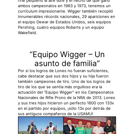
rifle pequeño al aire libre y el hecho de que ganó
ambos campeonatos en 1963 y 1973, tenemos un
currículum impresionante. Wigger también recopiló
innumerables récords nacionales, 29 apariciones en
el equipo Dewar de Estados Unidos, seis equipos
Pershing, cuatro equipos Roberts y un equipo
Wakefield.
“Equipo Wigger – Un
asunto de familia”
Por si los logros de Lones no fueran suficientes,
cabe destacar que sus dos hijos y su hija fueron
también campeones de tiro. Uno de los logros de
tiro de los que se sentía más orgulloso era la
actuación del “Equipo Wigger” en los Campeonatos
Nacionales de Rifle Prono de la NRA de 2013. Lones
y sus tres hijos hicieron un perfecto 1600 con 133x
en el partido por equipos, ¡sólo 13x por detrás de
sus antiguos compañeros de la USAMU!