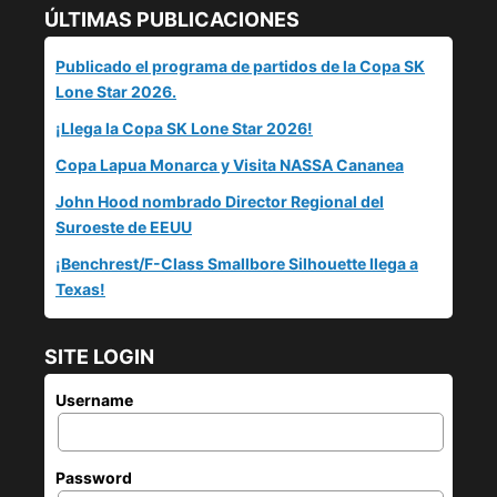
ÚLTIMAS PUBLICACIONES
Publicado el programa de partidos de la Copa SK
Lone Star 2026.
¡Llega la Copa SK Lone Star 2026!
Copa Lapua Monarca y Visita NASSA Cananea
John Hood nombrado Director Regional del
Suroeste de EEUU
¡Benchrest/F-Class Smallbore Silhouette llega a
Texas!
SITE LOGIN
Username
Password