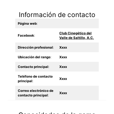
Información de contacto
Página web
:
Club Cinegético del
Facebook
:
Valle de Saltillo, A.C.
Dirección profesional
:
Xxxx
Ubicación del rango
:
Xxxx
Contacto principal
:
Xxxx
Teléfono de contacto
Xxxx
principal
:
Correo electrónico de
Xxxx
contacto principal
: