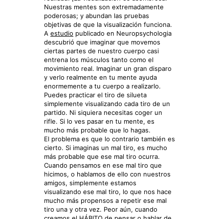
Nuestras mentes son extremadamente
poderosas; y abundan las pruebas
objetivas de que la visualización funciona.
A
estudio
publicado en Neuropsychologia
descubrió que imaginar que movemos
ciertas partes de nuestro cuerpo casi
entrena los músculos tanto como el
movimiento real. Imaginar un gran disparo
y verlo realmente en tu mente ayuda
enormemente a tu cuerpo a realizarlo.
Puedes practicar el tiro de silueta
simplemente visualizando cada tiro de un
partido. Ni siquiera necesitas coger un
rifle. Si lo ves pasar en tu mente, es
mucho más probable que lo hagas.
El problema es que lo contrario también es
cierto. Si imaginas un mal tiro, es mucho
más probable que ese mal tiro ocurra.
Cuando pensamos en ese mal tiro que
hicimos, o hablamos de ello con nuestros
amigos, simplemente estamos
visualizando ese mal tiro, lo que nos hace
mucho más propensos a repetir ese mal
tiro una y otra vez. Peor aún, cuando
creamos el HÁBITO de pensar o hablar de