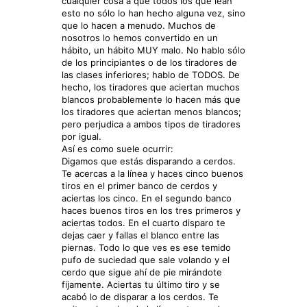
cualquier cosa a que todos los que lean
esto no sólo lo han hecho alguna vez, sino
que lo hacen a menudo. Muchos de
nosotros lo hemos convertido en un
hábito, un hábito MUY malo. No hablo sólo
de los principiantes o de los tiradores de
las clases inferiores; hablo de TODOS. De
hecho, los tiradores que aciertan muchos
blancos probablemente lo hacen más que
los tiradores que aciertan menos blancos;
pero perjudica a ambos tipos de tiradores
por igual.
Así es como suele ocurrir:
Digamos que estás disparando a cerdos.
Te acercas a la línea y haces cinco buenos
tiros en el primer banco de cerdos y
aciertas los cinco. En el segundo banco
haces buenos tiros en los tres primeros y
aciertas todos. En el cuarto disparo te
dejas caer y fallas el blanco entre las
piernas. Todo lo que ves es ese temido
pufo de suciedad que sale volando y el
cerdo que sigue ahí de pie mirándote
fijamente. Aciertas tu último tiro y se
acabó lo de disparar a los cerdos. Te