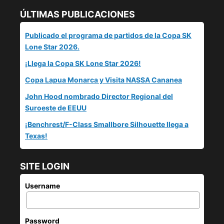
ÚLTIMAS PUBLICACIONES
Publicado el programa de partidos de la Copa SK
Lone Star 2026.
¡Llega la Copa SK Lone Star 2026!
Copa Lapua Monarca y Visita NASSA Cananea
John Hood nombrado Director Regional del
Suroeste de EEUU
¡Benchrest/F-Class Smallbore Silhouette llega a
Texas!
SITE LOGIN
Username
Password