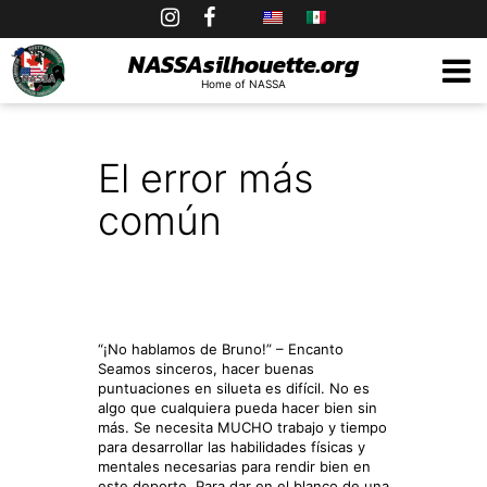
Skip
to
NASSAsilhouette.org
Home of NASSA
content
El error más
común
“¡No hablamos de Bruno!” – Encanto
Seamos sinceros, hacer buenas
puntuaciones en silueta es difícil. No es
algo que cualquiera pueda hacer bien sin
más. Se necesita MUCHO trabajo y tiempo
para desarrollar las habilidades físicas y
mentales necesarias para rendir bien en
este deporte. Para dar en el blanco de una