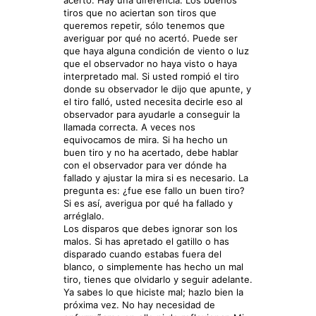
acertó. Hay una diferencia. Los buenos
tiros que no aciertan son tiros que
queremos repetir, sólo tenemos que
averiguar por qué no acertó. Puede ser
que haya alguna condición de viento o luz
que el observador no haya visto o haya
interpretado mal. Si usted rompió el tiro
donde su observador le dijo que apunte, y
el tiro falló, usted necesita decirle eso al
observador para ayudarle a conseguir la
llamada correcta. A veces nos
equivocamos de mira. Si ha hecho un
buen tiro y no ha acertado, debe hablar
con el observador para ver dónde ha
fallado y ajustar la mira si es necesario. La
pregunta es: ¿fue ese fallo un buen tiro?
Si es así, averigua por qué ha fallado y
arréglalo.
Los disparos que debes ignorar son los
malos. Si has apretado el gatillo o has
disparado cuando estabas fuera del
blanco, o simplemente has hecho un mal
tiro, tienes que olvidarlo y seguir adelante.
Ya sabes lo que hiciste mal; hazlo bien la
próxima vez. No hay necesidad de