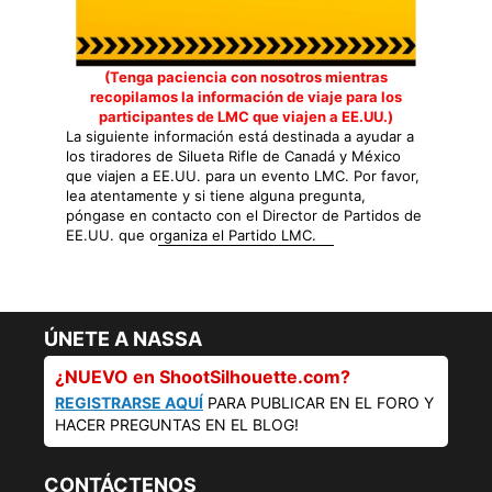
(Tenga paciencia con nosotros mientras
recopilamos la información de viaje para los
participantes de LMC que viajen a EE.UU.)
La siguiente información está destinada a ayudar a
los tiradores de Silueta Rifle de Canadá y México
que viajen a EE.UU. para un evento LMC. Por favor,
lea atentamente y si tiene alguna pregunta,
póngase en contacto con el Director de Partidos de
EE.UU. que organiza el Partido LMC.
ÚNETE A NASSA
¿NUEVO en ShootSilhouette.com?
REGISTRARSE AQUÍ
PARA PUBLICAR EN EL FORO Y
HACER PREGUNTAS EN EL BLOG!
CONTÁCTENOS