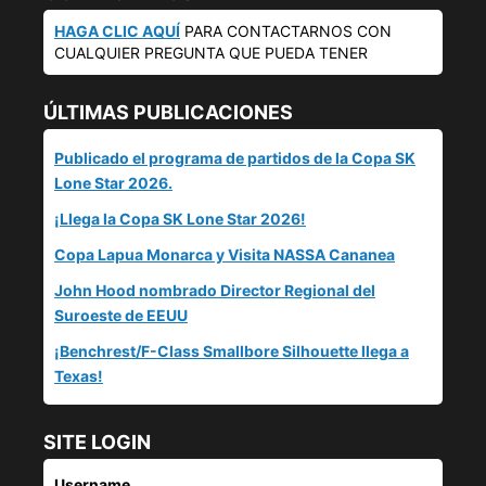
HAGA CLIC AQUÍ
PARA CONTACTARNOS CON
CUALQUIER PREGUNTA QUE PUEDA TENER
ÚLTIMAS PUBLICACIONES
Publicado el programa de partidos de la Copa SK
Lone Star 2026.
¡Llega la Copa SK Lone Star 2026!
Copa Lapua Monarca y Visita NASSA Cananea
John Hood nombrado Director Regional del
Suroeste de EEUU
¡Benchrest/F-Class Smallbore Silhouette llega a
Texas!
SITE LOGIN
Username