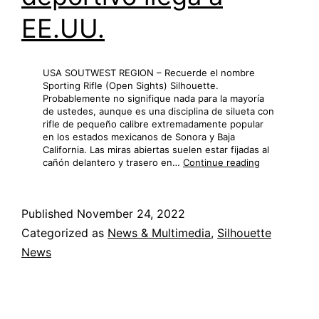
EE.UU.
USA SOUTWEST REGION – Recuerde el nombre
Sporting Rifle (Open Sights) Silhouette.
Probablemente no signifique nada para la mayoría
de ustedes, aunque es una disciplina de silueta con
rifle de pequeño calibre extremadamente popular
en los estados mexicanos de Sonora y Baja
California. Las miras abiertas suelen estar fijadas al
La
cañón delantero y trasero en…
Continue reading
silueta
del
rifle
Published
November 24, 2022
deportivo
llega
Categorized as
News & Multimedia
,
Silhouette
a
News
EE.UU.