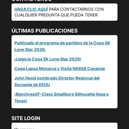
HAGA CLIC AQUÍ
PARA CONTACTARNOS CON
CUALQUIER PREGUNTA QUE PUEDA TENER
ÚLTIMAS PUBLICACIONES
Publicado el programa de partidos de la Copa SK
Lone Star 2026.
¡Llega la Copa SK Lone Star 2026!
Copa Lapua Monarca y Visita NASSA Cananea
John Hood nombrado Director Regional del
Suroeste de EEUU
¡Benchrest/F-Class Smallbore Silhouette llega a
Texas!
SITE LOGIN