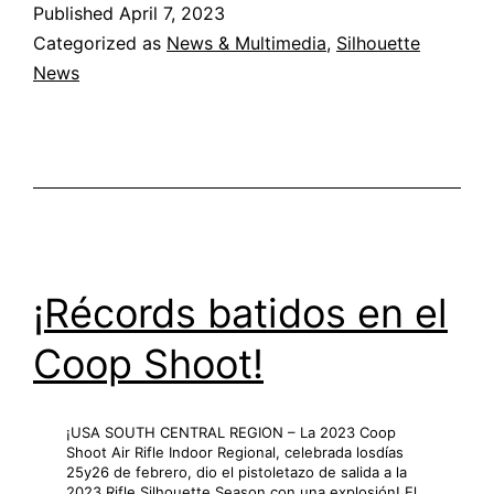
Published
April 7, 2023
la
Regional
Categorized as
News & Multimedia
,
Silhouette
de
News
Spindletop!
¡Récords batidos en el
Coop Shoot!
¡USA SOUTH CENTRAL REGION – La 2023 Coop
Shoot Air Rifle Indoor Regional, celebrada losdías
25y26 de febrero, dio el pistoletazo de salida a la
2023 Rifle Silhouette Season con una explosión! El