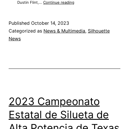
La
Dustin Flint,…
Continue reading
silueta
de
alta
Published
October 14, 2023
potencia
de
Categorized as
News & Multimedia
,
Silhouette
curso
News
corto
llega
a
Zwolle
2023 Campeonato
Estatal de Silueta de
Alta Potencia de Texas